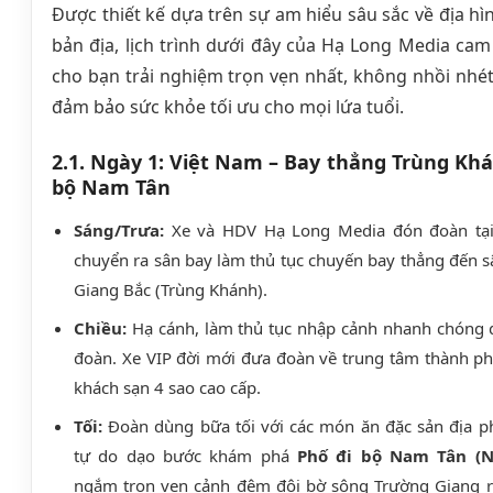
Được thiết kế dựa trên sự am hiểu sâu sắc về địa hì
bản địa, lịch trình dưới đây của Hạ Long Media cam
cho bạn trải nghiệm trọn vẹn nhất, không nhồi nhé
đảm bảo sức khỏe tối ưu cho mọi lứa tuổi.
2.1. Ngày 1: Việt Nam – Bay thẳng Trùng Khá
bộ Nam Tân
Sáng/Trưa:
Xe và HDV Hạ Long Media đón đoàn tại
chuyển ra sân bay làm thủ tục chuyến bay thẳng đến s
Giang Bắc (Trùng Khánh).
Chiều:
Hạ cánh, làm thủ tục nhập cảnh nhanh chóng 
đoàn. Xe VIP đời mới đưa đoàn về trung tâm thành p
khách sạn 4 sao cao cấp.
Tối:
Đoàn dùng bữa tối với các món ăn đặc sản địa p
tự do dạo bước khám phá
Phố đi bộ Nam Tân (N
ngắm trọn vẹn cảnh đêm đôi bờ sông Trường Giang r