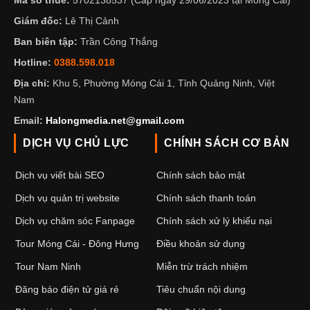
Mã số thuế:
5702138537 (Cấp ngày 29/06/2023 tại Móng Cái)
Giám đốc:
Lê Thị Cảnh
Ban biên tập:
Trần Công Thắng
Hotline:
0388.598.018
Địa chỉ:
Khu 5, Phường Móng Cái 1, Tỉnh Quảng Ninh, Việt
Nam
Email:
Halongmedia.net@gmail.com
DỊCH VỤ CHỦ LỰC
CHÍNH SÁCH CƠ BẢN
Dịch vụ viết bài SEO
Chính sách bảo mật
Dịch vụ quản trị website
Chính sách thanh toán
Dịch vụ chăm sóc Fanpage
Chính sách xử lý khiếu nại
Tour Móng Cái - Đông Hưng
Điều khoản sử dụng
Tour Nam Ninh
Miễn trừ trách nhiệm
Đăng báo điện tử giá rẻ
Tiêu chuẩn nội dung