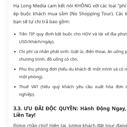
Hạ Long Media cam kết nói KHÔNG với các loại “phí 
ép buộc khách mua sắm (No Shopping Tour). Các k
bạn sẽ tự chi trả bao gồm:
Tiền TIP quy định bắt buộc cho HDV và tài xế địa ph
USD/khách/ngày).
Chi phí cá nhân phát sinh: Giặt ủi, điện thoại, ăn uống 
chương trình, đồ uống có cồn.
Phụ thu phòng đơn (Nếu du khách đi một mình và có n
một phòng).
Thuế VAT (Nếu quý khách yêu cầu xuất hóa đơn 
nghiệp).
3.3. ƯU ĐÃI ĐỘC QUYỀN: Hành Động Ngay
Liền Tay!
Đừng chần chừ! Hiện tại, lượng khách đặt tour đan