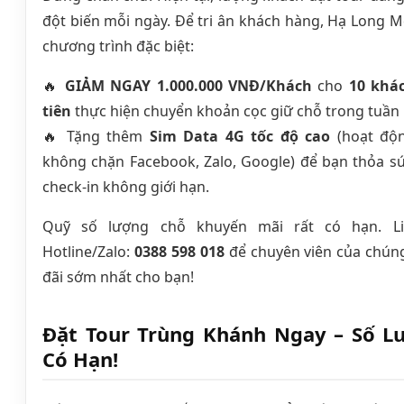
đột biến mỗi ngày. Để tri ân khách hàng, Hạ Long 
chương trình đặc biệt:
🔥
GIẢM NGAY 1.000.000 VNĐ/Khách
cho
10 khá
tiên
thực hiện chuyển khoản cọc giữ chỗ trong tuần 
🔥 Tặng thêm
Sim Data 4G tốc độ cao
(hoạt độ
không chặn Facebook, Zalo, Google) để bạn thỏa sứ
check-in không giới hạn.
Quỹ số lượng chỗ khuyến mãi rất có hạn. L
Hotline/Zalo:
0388 598 018
để chuyên viên của chúng
đãi sớm nhất cho bạn!
Đặt Tour Trùng Khánh Ngay – Số L
Có Hạn!