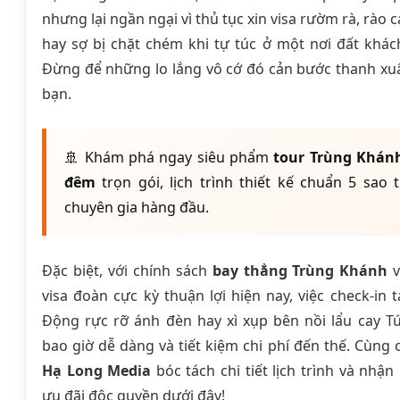
nhưng lại ngần ngại vì thủ tục xin visa rườm rà, rào
hay sợ bị chặt chém khi tự túc ở một nơi đất khá
Đừng để những lo lắng vô cớ đó cản bước thanh xu
bạn.
🚢 Khám phá ngay siêu phẩm
tour Trùng Khánh
đêm
trọn gói, lịch trình thiết kế chuẩn 5 sao 
chuyên gia hàng đầu.
Đặc biệt, với chính sách
bay thẳng Trùng Khánh
v
visa đoàn cực kỳ thuận lợi hiện nay, việc check-in 
Động rực rỡ ánh đèn hay xì xụp bên nồi lẩu cay T
bao giờ dễ dàng và tiết kiệm chi phí đến thế. Cùng 
Hạ Long Media
bóc tách chi tiết lịch trình và nhận
ưu đãi độc quyền dưới đây!