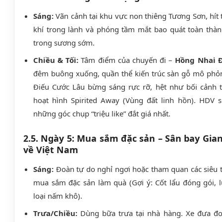
Sáng:
Vãn cảnh tại khu vực non thiêng Tương Sơn, hít
khí trong lành và phóng tầm mắt bao quát toàn thàn
trong sương sớm.
Chiều & Tối:
Tâm điểm của chuyến đi –
Hồng Nhai 
đêm buông xuống, quần thể kiến trúc sàn gỗ mô phỏ
Điếu Cước Lâu bừng sáng rực rỡ, hệt như bối cảnh 
hoạt hình Spirited Away (Vùng đất linh hồn). HDV s
những góc chụp “triệu like” đắt giá nhất.
2.5. Ngày 5: Mua sắm đặc sản – Sân bay Gian
về Việt Nam
Sáng:
Đoàn tự do nghỉ ngơi hoặc tham quan các siêu 
mua sắm đặc sản làm quà (Gợi ý: Cốt lẩu đóng gói, l
loại nấm khô).
Trưa/Chiều:
Dùng bữa trưa tại nhà hàng. Xe đưa đo