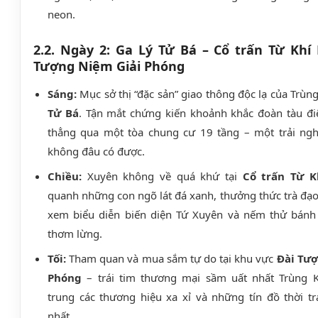
neon.
2.2. Ngày 2: Ga Lý Tử Bá – Cổ trấn Từ Khí
Tượng Niệm Giải Phóng
Sáng:
Mục sở thị “đặc sản” giao thông độc lạ của Trùn
Tử Bá
. Tận mắt chứng kiến khoảnh khắc đoàn tàu đi
thẳng qua một tòa chung cư 19 tầng – một trải ngh
không đâu có được.
Chiều:
Xuyên không về quá khứ tại
Cổ trấn Từ K
quanh những con ngõ lát đá xanh, thưởng thức trà đạo
xem biểu diễn biến diện Tứ Xuyên và nếm thử bánh
thơm lừng.
Tối:
Tham quan và mua sắm tự do tại khu vực
Đài Tượ
Phóng
– trái tim thương mại sầm uất nhất Trùng K
trung các thương hiệu xa xỉ và những tín đồ thời t
nhất.