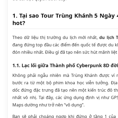
1. Tại sao Tour Trùng Khánh 5 Ngày 
hot?
Theo dữ liệu thị trường du lịch mới nhất,
du lịch
đang đứng top đầu các điểm đến quốc tế được du k
đón nhiều nhất. Điều gì đã tạo nên sức hút mãnh liệt
1.1. Lạc lối giữa Thành phố Cyberpunk 8D đờ
Không phải ngẫu nhiên mà Trùng Khánh được ví 
bước ra từ một bộ phim khoa học viễn tưởng. Địa 
dốc đứng đặc trưng đã tạo nên một kiến trúc đô th
nhất vô nhị. Tại đây, các ứng dụng định vị như G
Maps dường như trở nên “vô dụng”.
Bạn sẽ phải choáng ngợp khi đứng ở tầng 1 của