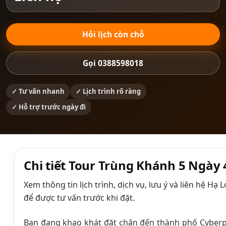
Hỏi lịch còn chỗ
Gọi 0388598018
✓ Tư vấn nhanh
✓ Lịch trình rõ ràng
✓ Hỗ trợ trước ngày đi
Chi tiết Tour Trùng Khánh 5 Ngày
Xem thông tin lịch trình, dịch vụ, lưu ý và liên hệ Hạ
để được tư vấn trước khi đặt.
Bạn đang khao khát đặt chân đến thành phố Cyberp