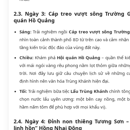
2.3. Ngày 3: Cáp treo vượt sông Trường G
quán Hồ Quảng
Sáng:
Trải nghiệm ngồi
Cáp treo vượt sông Trường
nhìn toàn cảnh thành phố 8D từ trên cao và cảm nhận 
tầng kiến trúc độc đáo của vùng đất này.
Chiều:
Khám phá
Hội quán Hồ Quảng
– quần thể kiế
với mái ngói vàng rêu phong nằm lọt thỏm giữa nhữn
trời. Nơi đây lưu giữ câu chuyện lịch sử về những c
định hình nên văn hóa Trùng Khánh hiện đại.
Tối:
Trải nghiệm bữa tiệc
Lẩu Trùng Khánh
chính tông
chọn nước lẩu uyên ương: một bên cay nồng, một 
hầm nấm tôm để phù hợp với mọi khẩu vị).
2.4. Ngày 4: Đỉnh non thiêng Tương Sơn –
linh hồn” Hồng Nhai Động