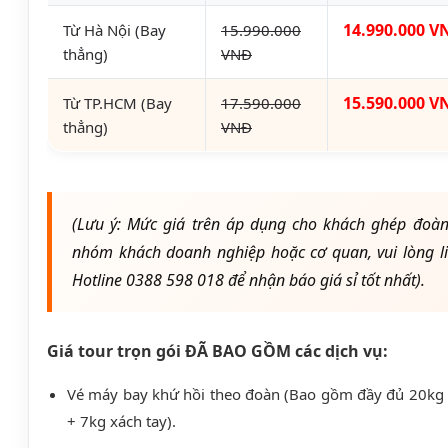
14.990.000 V
Từ Hà Nội (Bay
15.990.000
thẳng)
VNĐ
15.590.000 V
Từ TP.HCM (Bay
17.590.000
thẳng)
VNĐ
(Lưu ý: Mức giá trên áp dụng cho khách ghép đoàn 
nhóm khách doanh nghiệp hoặc cơ quan, vui lòng l
Hotline 0388 598 018 để nhận báo giá sỉ tốt nhất).
Giá tour trọn gói ĐÃ BAO GỒM các dịch vụ:
Vé máy bay khứ hồi theo đoàn (Bao gồm đầy đủ 20kg 
+ 7kg xách tay).