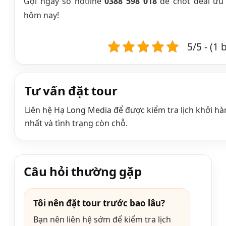
Gọi ngay số hotline
0388 598 018
để chốt deal ưu 
hôm nay!
5/5 - (1
Tư vấn đặt tour
Liên hệ Hạ Long Media để được kiểm tra lịch khởi hà
nhất và tình trạng còn chỗ.
Câu hỏi thường gặp
Tôi nên đặt tour trước bao lâu?
Bạn nên liên hệ sớm để kiểm tra lịch