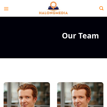
Bỏ
qua
nội
dung
Our Team