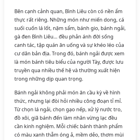
Bên cạnh cảnh quan, Bình Liêu còn có nền ẩm
thực rất riêng. Những món như miến dong, cá
suối cuốn lá lốt, nặm sẩm, bánh gio, bánh ngải,
gà đen Bình Liêu… đều phản ánh đời sống
canh tác, tập quán ăn uống và sự khéo léo của
cư dân bản địa. Trong đó, bánh ngải được xem
là món bánh tiêu biểu của người Tày, được lưu
truyền qua nhiều thế hệ và thường xuất hiện
trong những dịp quan trọng.
Bánh ngải không phải món ăn cầu kỳ về hình
thức, nhưng lại đòi hỏi nhiều công đoạn tỉ mỉ.
Từ chọn lá ngải, chọn gạo nếp, xử lý nước tro,
đồ xôi, giã bánh đến làm nhân vừng lạc đều
cần kinh nghiệm. Mỗi chiếc bánh thành phẩm
có màu xanh thẫm óng ả, mềm dẻo, thơm mùi