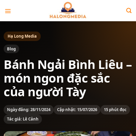
Bỏ
qua
nội
dung
Hạ Long Media
Blog
Bánh Ngải Bình Liêu –
món ngon đặc sắc
của người Tày
Ngày đăng: 28/11/2024
Cập nhật: 15/07/2026
15 phút đọc
Tác giả: Lê Cảnh