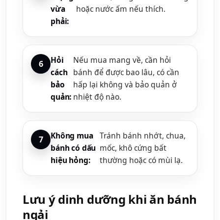
vừa
hoặc nước ấm nếu thích.
phải:
Hỏi
Nếu mua mang về, cần hỏi
cách
bánh để được bao lâu, có cần
bảo
hấp lại không và bảo quản ở
quản:
nhiệt độ nào.
Không mua
Tránh bánh nhớt, chua,
bánh có dấu
mốc, khô cứng bất
hiệu hỏng:
thường hoặc có mùi lạ.
Lưu ý dinh dưỡng khi ăn bánh
ngải