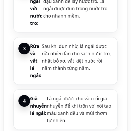
ngải
đậu xanh để lấy nước tro. Lá
với
ngải được đun trong nước tro
nước
cho nhanh mềm.
tro:
Rửa
Sau khi đun nhừ, lá ngải được
và
rửa nhiều lần cho sạch nước tro,
vắt
nhặt bỏ xơ, vắt kiệt nước rồi
lá
nắm thành từng nắm.
ngải:
Giã
Lá ngải được cho vào cối giã
nhuyễn
nhuyễn để khi trộn với xôi tạo
lá ngải:
màu xanh đều và mùi thơm
tự nhiên.