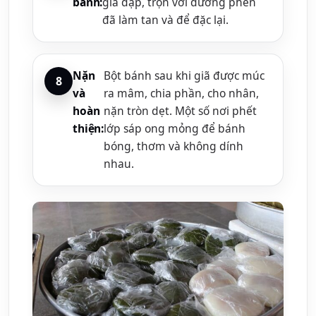
bánh:
giã dập, trộn với đường phên
đã làm tan và để đặc lại.
Nặn
Bột bánh sau khi giã được múc
và
ra mâm, chia phần, cho nhân,
hoàn
nặn tròn dẹt. Một số nơi phết
thiện:
lớp sáp ong mỏng để bánh
bóng, thơm và không dính
nhau.