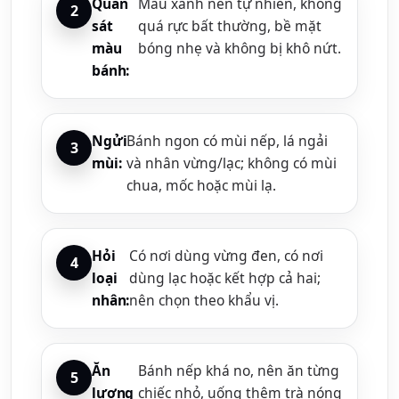
Quan
Màu xanh nên tự nhiên, không
sát
quá rực bất thường, bề mặt
màu
bóng nhẹ và không bị khô nứt.
bánh:
Ngửi
Bánh ngon có mùi nếp, lá ngải
mùi:
và nhân vừng/lạc; không có mùi
chua, mốc hoặc mùi lạ.
Hỏi
Có nơi dùng vừng đen, có nơi
loại
dùng lạc hoặc kết hợp cả hai;
nhân:
nên chọn theo khẩu vị.
Ăn
Bánh nếp khá no, nên ăn từng
lượng
chiếc nhỏ, uống thêm trà nóng