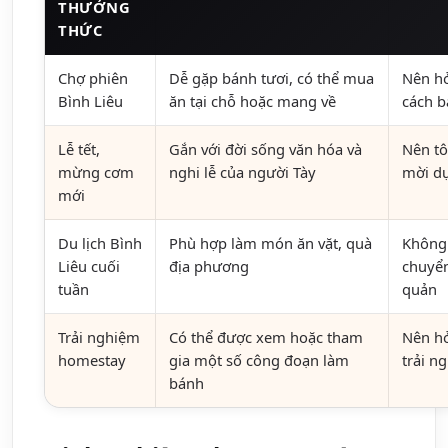
THƯỞNG
THỨC
Chợ phiên
Dễ gặp bánh tươi, có thể mua
Nên hỏ
Bình Liêu
ăn tại chỗ hoặc mang về
cách 
Lễ tết,
Gắn với đời sống văn hóa và
Nên tô
mừng cơm
nghi lễ của người Tày
mời d
mới
Du lịch Bình
Phù hợp làm món ăn vặt, quà
Không 
Liêu cuối
địa phương
chuyển
tuần
quản
Trải nghiệm
Có thể được xem hoặc tham
Nên hỏ
homestay
gia một số công đoạn làm
trải n
bánh