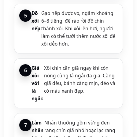
Đồ
Gạo nếp được vo, ngâm khoảng
xôi
6–8 tiếng, để ráo rồi đồ chín
nếp:
thành xôi. Khi xôi lên hơi, người
làm có thể tưới thêm nước sôi để
xôi dẻo hơn.
Giã
Xôi chín cần giã ngay khi còn
xôi
nóng cùng lá ngải đã giã. Càng
với
giã đều, bánh càng mịn, dẻo và
lá
có màu xanh đẹp.
ngải:
Làm
Nhân thường gồm vừng đen
nhân
rang chín giã nhỏ hoặc lạc rang