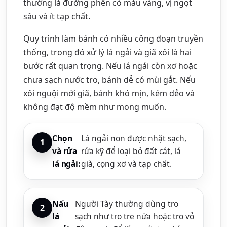
thường là đường phên có màu vàng, vị ngọt
sâu và ít tạp chất.
Quy trình làm bánh có nhiều công đoạn truyền
thống, trong đó xử lý lá ngải và giã xôi là hai
bước rất quan trọng. Nếu lá ngải còn xơ hoặc
chưa sạch nước tro, bánh dễ có mùi gắt. Nếu
xôi nguội mới giã, bánh khó mịn, kém dẻo và
không đạt độ mềm như mong muốn.
Chọn
Lá ngải non được nhặt sạch,
và rửa
rửa kỹ để loại bỏ đất cát, lá
lá ngải:
già, cọng xơ và tạp chất.
Nấu
Người Tày thường dùng tro
lá
sạch như tro tre nứa hoặc tro vỏ