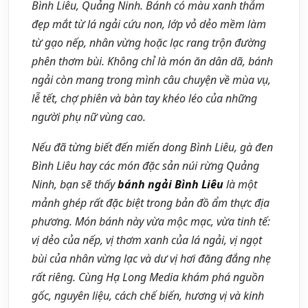
Bình Liêu, Quảng Ninh. Bánh có màu xanh thẫm
đẹp mắt từ lá ngải cứu non, lớp vỏ dẻo mềm làm
từ gạo nếp, nhân vừng hoặc lạc rang trộn đường
phên thơm bùi. Không chỉ là món ăn dân dã, bánh
ngải còn mang trong mình câu chuyện về mùa vụ,
lễ tết, chợ phiên và bàn tay khéo léo của những
người phụ nữ vùng cao.
Nếu đã từng biết đến miến dong Bình Liêu, gà đen
Bình Liêu hay các món đặc sản núi rừng Quảng
Ninh, bạn sẽ thấy
bánh ngải Bình Liêu
là một
mảnh ghép rất đặc biệt trong bản đồ ẩm thực địa
phương. Món bánh này vừa mộc mạc, vừa tinh tế:
vị dẻo của nếp, vị thơm xanh của lá ngải, vị ngọt
bùi của nhân vừng lạc và dư vị hơi đăng đắng nhẹ
rất riêng. Cùng Hạ Long Media khám phá nguồn
gốc, nguyên liệu, cách chế biến, hương vị và kinh