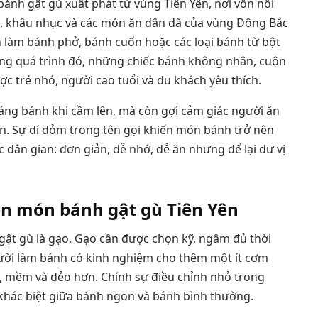
bánh gật gù xuất phát từ vùng Tiên Yên, nơi vốn nổi
i, khâu nhục và các món ăn dân dã của vùng Đông Bắc
h làm bánh phở, bánh cuốn hoặc các loại bánh từ bột
rong quá trình đó, những chiếc bánh không nhân, cuộn
 trẻ nhỏ, người cao tuổi và du khách yêu thích.
dáng bánh khi cầm lên, mà còn gợi cảm giác người ăn
. Sự dí dỏm trong tên gọi khiến món bánh trở nên
 dân gian: đơn giản, dễ nhớ, dễ ăn nhưng để lại dư vị
ên món bánh gật gù Tiên Yên
gật gù là gạo. Gạo cần được chọn kỹ, ngâm đủ thời
gười làm bánh có kinh nghiệm cho thêm một ít cơm
, mềm và dẻo hơn. Chính sự điều chỉnh nhỏ trong
n khác biệt giữa bánh ngon và bánh bình thường.