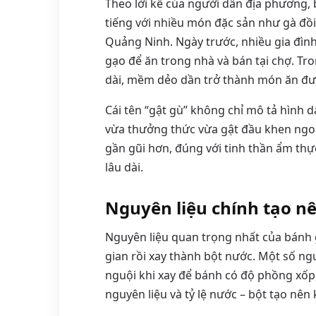
Theo lời kể của người dân địa phương, 
tiếng với nhiều món đặc sản như gà đồ
Quảng Ninh. Ngày trước, nhiều gia đìn
gạo để ăn trong nhà và bán tại chợ. T
dài, mềm dẻo dần trở thành món ăn được
Cái tên “gật gù” không chỉ mô tả hình 
vừa thưởng thức vừa gật đầu khen ngon
gần gũi hơn, đúng với tinh thần ẩm thực
lâu dài.
Nguyên liệu chính tạo n
Nguyên liệu quan trọng nhất của bánh 
gian rồi xay thành bột nước. Một số n
nguội khi xay để bánh có độ phồng xốp
nguyên liệu và tỷ lệ nước – bột tạo nê