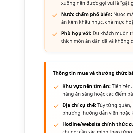
xuống nên được gọi vui là “gật g
Nước chấm phổ biến:
Nước mắm
ăn kèm khâu nhục, chả mực hoặc
Phù hợp với:
Du khách muốn th
thích món ăn dân dã và không 
Thông tin mua và thưởng thức bá
Khu vực nên tìm ăn:
Tiên Yên,
hàng ăn sáng hoặc các điểm bá
Địa chỉ cụ thể:
Tùy từng quán, 
phương, hướng dẫn viên hoặc ki
Hotline/website chính thức 
chung; cần xác minh theo từng