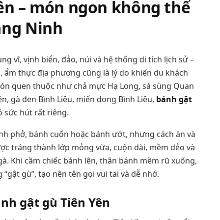
Yên – món ngon không thể
ảng Ninh
g vĩ, vịnh biển, đảo, núi và hệ thống di tích lịch sử –
 ẩm thực địa phương cũng là lý do khiến du khách
 món quen thuộc như chả mực Hạ Long, sá sùng Quan
ên, gà đen Bình Liêu, miến dong Bình Liêu,
bánh gật
sức hút rất riêng.
ánh phở, bánh cuốn hoặc bánh ướt, nhưng cách ăn và
ược tráng thành lớp mỏng vừa, cuộn dài, mềm dẻo và
. Khi cầm chiếc bánh lên, thân bánh mềm rũ xuống,
gật gù”, tạo nên tên gọi vui tai và dễ nhớ.
nh gật gù Tiên Yên