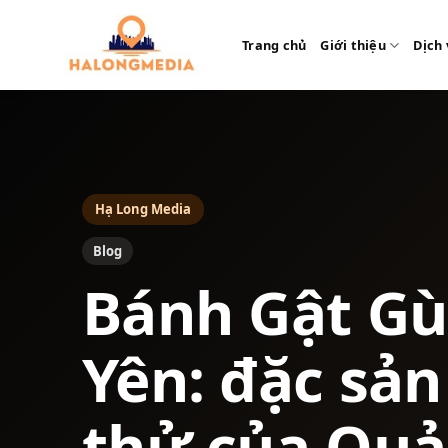
Bỏ
qua
Trang chủ
Giới thiệu
Dịch 
nội
dung
Hạ Long Media
Blog
Bánh Gật Gù
Yên: đặc sả
thử của Quả