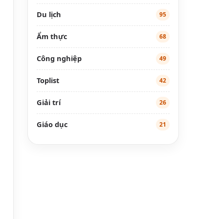
Du lịch
95
Ẩm thực
68
Công nghiệp
49
Toplist
42
Giải trí
26
Giáo dục
21