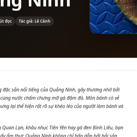
út đọc
Tác giả: Lê Cảnh
 đặc sản nổi tiếng của Quảng Ninh, gây thương nhớ bởi
 cùng nước chấm chưng mỡ gà đậm đà. Món bánh có vẻ
hưng lại thể hiện rất rõ sự khéo léo của người làm bánh và
 Quan Lạn, khâu nhục Tiên Yên hay gà đen Bình Liêu, bạn
ấy ẩm thực Quảng Ninh không chỉ hấp dẫn bởi hải sản,