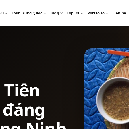
vụ
Tour Trung Quốc
Blog
Toplist
Portfolio
Liên hệ
 Tiên
n đáng
ng Ninh