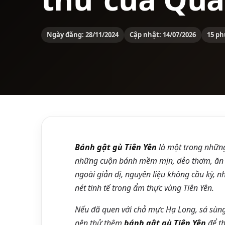
Ngày đăng: 28/11/2024
Cập nhật: 14/07/2026
15 ph
Bánh gật gù Tiên Yên
là một trong những
những cuộn bánh mềm mịn, dẻo thơm, ăn
ngoài giản dị, nguyên liệu không cầu kỳ, n
nét tinh tế trong ẩm thực vùng Tiên Yên.
Nếu đã quen với chả mực Hạ Long, sá sùng
nên thử thêm
bánh gật gù Tiên Yên
để th