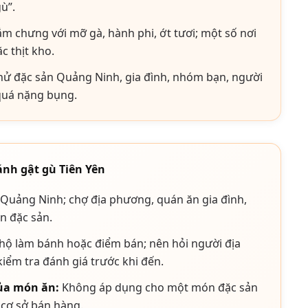
ù”.
 chưng với mỡ gà, hành phi, ớt tươi; một số nơi
 thịt kho.
ử đặc sản Quảng Ninh, gia đình, nhóm bạn, người
quá nặng bụng.
nh gật gù Tiên Yên
 Quảng Ninh; chợ địa phương, quán ăn gia đình,
n đặc sản.
hộ làm bánh hoặc điểm bán; nên hỏi người địa
ểm tra đánh giá trước khi đến.
của món ăn:
Không áp dụng cho một món đặc sản
 cơ sở bán hàng.