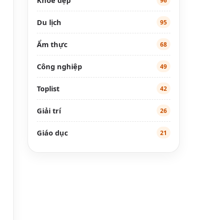
96
Du lịch
95
Ẩm thực
68
Công nghiệp
49
Toplist
42
Giải trí
26
Giáo dục
21