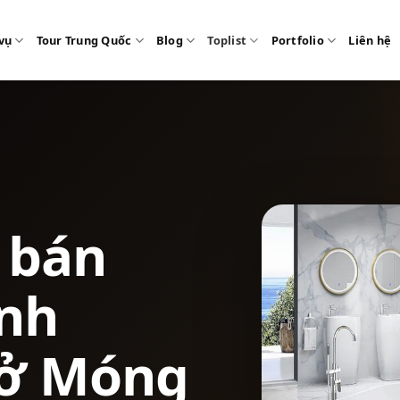
vụ
Tour Trung Quốc
Blog
Toplist
Portfolio
Liên hệ
ỉ bán
inh
 ở Móng