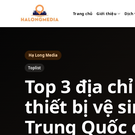
Bỏ
qua
Trang chủ
Giới thiệu
Dịch 
nội
dung
Hạ Long Media
Toplist
Top 3 địa ch
thiết bị vệ s
Trung Quốc