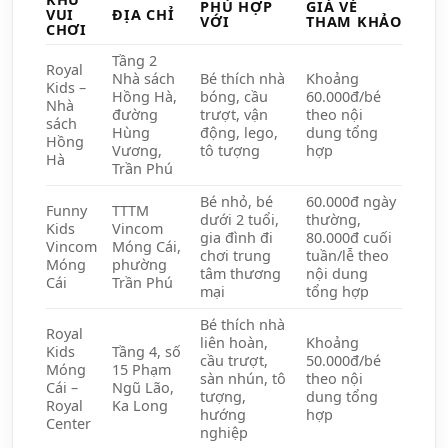
PHÙ HỢP
GIÁ VÉ
VUI
ĐỊA CHỈ
VỚI
THAM KHẢO
CHƠI
Tầng 2
Royal
Nhà sách
Bé thích nhà
Khoảng
Kids –
Hồng Hà,
bóng, cầu
60.000đ/bé
Nhà
đường
trượt, vận
theo nội
sách
Hùng
động, lego,
dung tổng
Hồng
Vương,
tô tượng
hợp
Hà
Trần Phú
Bé nhỏ, bé
60.000đ ngày
Funny
TTTM
dưới 2 tuổi,
thường,
Kids
Vincom
gia đình đi
80.000đ cuối
Vincom
Móng Cái,
chơi trung
tuần/lễ theo
Móng
phường
tâm thương
nội dung
Cái
Trần Phú
mại
tổng hợp
Bé thích nhà
Royal
liên hoàn,
Khoảng
Kids
Tầng 4, số
cầu trượt,
50.000đ/bé
Móng
15 Phạm
sàn nhún, tô
theo nội
Cái –
Ngũ Lão,
tượng,
dung tổng
Royal
Ka Long
hướng
hợp
Center
nghiệp