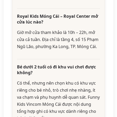
Royal Kids Móng Cái – Royal Center mở
cửa lúc nào?
Giờ mở cửa tham khảo là 10h – 22h, mở
cửa cả tuần. Địa chỉ là tầng 4, số 15 Phạm
Ngũ Lão, phường Ka Long, TP. Móng Cái.
Bé dưới 2 tuổi có đi khu vui chơi được
không?
Có thể, nhưng nên chọn khu có khu vực
riêng cho bé nhỏ, trò chơi nhẹ nhàng, ít
va chạm và phụ huynh dễ quan sát. Funny
Kids Vincom Móng Cái được nội dung
tổng hợp ghi có khu vực dành riêng cho