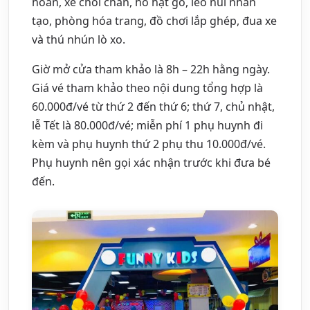
hoàn, xe chòi chân, hồ hạt gỗ, leo núi nhân
tạo, phòng hóa trang, đồ chơi lắp ghép, đua xe
và thú nhún lò xo.
Giờ mở cửa tham khảo là 8h – 22h hằng ngày.
Giá vé tham khảo theo nội dung tổng hợp là
60.000đ/vé từ thứ 2 đến thứ 6; thứ 7, chủ nhật,
lễ Tết là 80.000đ/vé; miễn phí 1 phụ huynh đi
kèm và phụ huynh thứ 2 phụ thu 10.000đ/vé.
Phụ huynh nên gọi xác nhận trước khi đưa bé
đến.