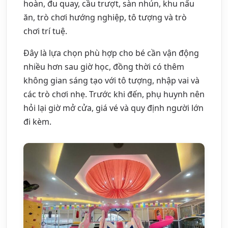
hoàn, đu quay, cầu trượt, sàn nhún, khu nấu
ăn, trò chơi hướng nghiệp, tô tượng và trò
chơi trí tuệ.
Đây là lựa chọn phù hợp cho bé cần vận động
nhiều hơn sau giờ học, đồng thời có thêm
không gian sáng tạo với tô tượng, nhập vai và
các trò chơi nhẹ. Trước khi đến, phụ huynh nên
hỏi lại giờ mở cửa, giá vé và quy định người lớn
đi kèm.