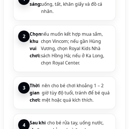
sáng:
uống, tất, khăn giấy và đồ cá
nhân.
Chọn
nếu muốn kết hợp mua sắm,
khu
chọn Vincom; nếu gần Hùng
vui
Vương, chọn Royal Kids Nhà
chơi:
sách Hồng Hà; nếu ở Ka Long,
chọn Royal Center.
Thời
nên cho bé chơi khoảng 1 – 2
gian
giờ tùy độ tuổi, tránh để bé quá
chơi:
mệt hoặc quá kích thích.
Sau khi
cho bé rửa tay, uống nước,