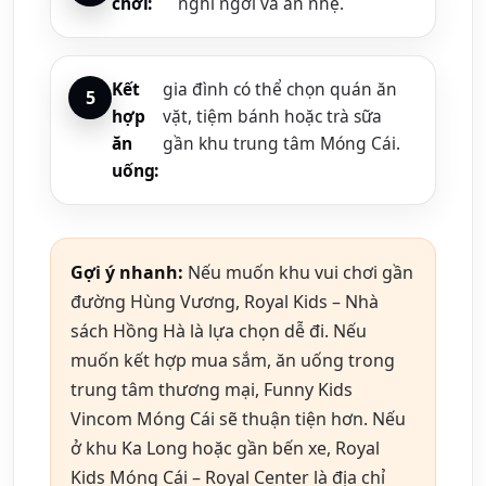
chơi:
nghỉ ngơi và ăn nhẹ.
Kết
gia đình có thể chọn quán ăn
hợp
vặt, tiệm bánh hoặc trà sữa
ăn
gần khu trung tâm Móng Cái.
uống:
Gợi ý nhanh:
Nếu muốn khu vui chơi gần
đường Hùng Vương, Royal Kids – Nhà
sách Hồng Hà là lựa chọn dễ đi. Nếu
muốn kết hợp mua sắm, ăn uống trong
trung tâm thương mại, Funny Kids
Vincom Móng Cái sẽ thuận tiện hơn. Nếu
ở khu Ka Long hoặc gần bến xe, Royal
Kids Móng Cái – Royal Center là địa chỉ