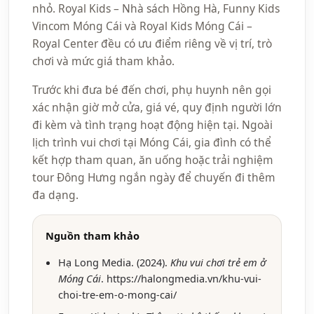
nhỏ. Royal Kids – Nhà sách Hồng Hà, Funny Kids
Vincom Móng Cái và Royal Kids Móng Cái –
Royal Center đều có ưu điểm riêng về vị trí, trò
chơi và mức giá tham khảo.
Trước khi đưa bé đến chơi, phụ huynh nên gọi
xác nhận giờ mở cửa, giá vé, quy định người lớn
đi kèm và tình trạng hoạt động hiện tại. Ngoài
lịch trình vui chơi tại Móng Cái, gia đình có thể
kết hợp tham quan, ăn uống hoặc trải nghiệm
tour Đông Hưng ngắn ngày để chuyến đi thêm
đa dạng.
Nguồn tham khảo
Hạ Long Media. (2024).
Khu vui chơi trẻ em ở
Móng Cái
. https://halongmedia.vn/khu-vui-
choi-tre-em-o-mong-cai/