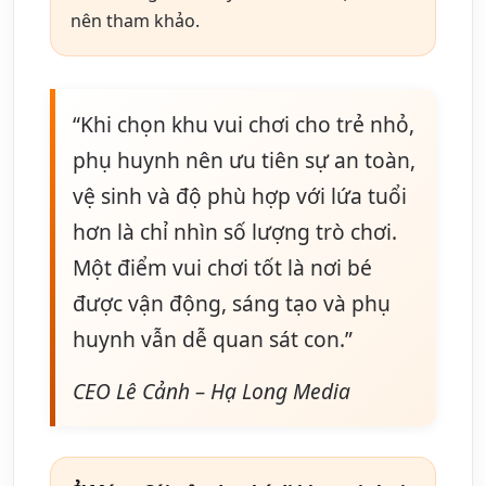
nên tham khảo.
“Khi chọn khu vui chơi cho trẻ nhỏ,
phụ huynh nên ưu tiên sự an toàn,
vệ sinh và độ phù hợp với lứa tuổi
hơn là chỉ nhìn số lượng trò chơi.
Một điểm vui chơi tốt là nơi bé
được vận động, sáng tạo và phụ
huynh vẫn dễ quan sát con.”
CEO Lê Cảnh – Hạ Long Media