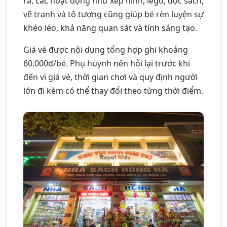
ra, các hoạt động như xếp hình, lego, đọc sách,
vẽ tranh và tô tượng cũng giúp bé rèn luyện sự
khéo léo, khả năng quan sát và tính sáng tạo.
Giá vé được nội dung tổng hợp ghi khoảng
60.000đ/bé. Phụ huynh nên hỏi lại trước khi
đến vì giá vé, thời gian chơi và quy định người
lớn đi kèm có thể thay đổi theo từng thời điểm.