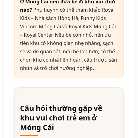
Ở Móng Cái nên đưa bé đi khu vui chơi
nào?
Phụ huynh có thể tham khảo Royal
Kids – Nhà sách Hồng Hà, Funny Kids
Vincom Móng Cái và Royal Kids Móng Cái
– Royal Center. Nếu bé còn nhỏ, nên ưu
tiên khu có không gian nhẹ nhàng, sạch
sẽ và dễ quan sát; nếu bé lớn hơn, có thể
chọn khu có nhà liên hoàn, cầu trượt, sàn
nhún và trò chơi hướng nghiệp.
Câu hỏi thường gặp về
khu vui chơi trẻ em ở
Móng Cái