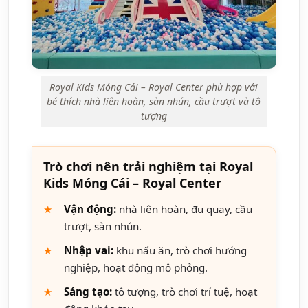
Royal Kids Móng Cái – Royal Center phù hợp với
bé thích nhà liên hoàn, sàn nhún, cầu trượt và tô
tượng
Trò chơi nên trải nghiệm tại Royal
Kids Móng Cái – Royal Center
Vận động:
nhà liên hoàn, đu quay, cầu
trượt, sàn nhún.
Nhập vai:
khu nấu ăn, trò chơi hướng
nghiệp, hoạt động mô phỏng.
Sáng tạo:
tô tượng, trò chơi trí tuệ, hoạt