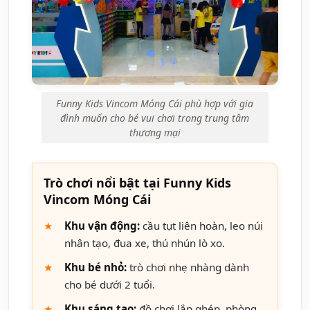
Funny Kids Vincom Móng Cái phù hợp với gia
đình muốn cho bé vui chơi trong trung tâm
thương mại
Trò chơi nổi bật tại Funny Kids
Vincom Móng Cái
Khu vận động:
cầu tụt liên hoàn, leo núi
nhân tạo, đua xe, thú nhún lò xo.
Khu bé nhỏ:
trò chơi nhẹ nhàng dành
cho bé dưới 2 tuổi.
Khu sáng tạo:
đồ chơi lắp ghép, phòng