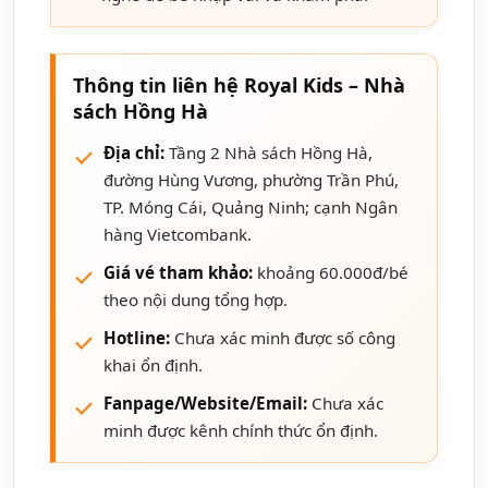
Thông tin liên hệ Royal Kids – Nhà
sách Hồng Hà
Địa chỉ:
Tầng 2 Nhà sách Hồng Hà,
đường Hùng Vương, phường Trần Phú,
TP. Móng Cái, Quảng Ninh; cạnh Ngân
hàng Vietcombank.
Giá vé tham khảo:
khoảng 60.000đ/bé
theo nội dung tổng hợp.
Hotline:
Chưa xác minh được số công
khai ổn định.
Fanpage/Website/Email:
Chưa xác
minh được kênh chính thức ổn định.