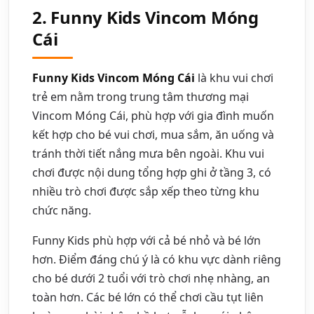
2. Funny Kids Vincom Móng
Cái
Funny Kids Vincom Móng Cái
là khu vui chơi
trẻ em nằm trong trung tâm thương mại
Vincom Móng Cái, phù hợp với gia đình muốn
kết hợp cho bé vui chơi, mua sắm, ăn uống và
tránh thời tiết nắng mưa bên ngoài. Khu vui
chơi được nội dung tổng hợp ghi ở tầng 3, có
nhiều trò chơi được sắp xếp theo từng khu
chức năng.
Funny Kids phù hợp với cả bé nhỏ và bé lớn
hơn. Điểm đáng chú ý là có khu vực dành riêng
cho bé dưới 2 tuổi với trò chơi nhẹ nhàng, an
toàn hơn. Các bé lớn có thể chơi cầu tụt liên