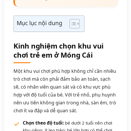
Mục lục nội dung
Kinh nghiệm chọn khu vui
chơi trẻ em ở Móng Cái
Một khu vui chơi phù hợp không chỉ cần nhiều
trò chơi mà còn phải đảm bảo an toàn, sạch
sẽ, có nhân viên quan sát và có khu vực phù
hợp với độ tuổi của bé. Với trẻ nhỏ, phụ huynh
nên ưu tiên không gian trong nhà, sàn êm, trò
chơi ít va đập và dễ quan sát.
Chọn theo độ tuổi:
bé dưới 2 tuổi nên chơi
khu riêng, ít leo trèo; bé lớn hơn có thể chơi