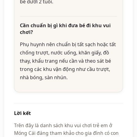
bé dưới 2 tuổi.
Cần chuẩn bị gì khi đưa bé đi khu vui
chơi?
Phụ huynh nên chuẩn bị tất sạch hoặc tất
chống trượt, nước uống, khăn giấy, đồ
thay, khẩu trang nếu cần và theo sát bé
trong các khu vận động như cầu trượt,
nhà bóng, sàn nhún.
Lời kết
Trên đây là danh sách khu vui chơi trẻ em ở
Móng Cái đáng tham khảo cho gia đình có con