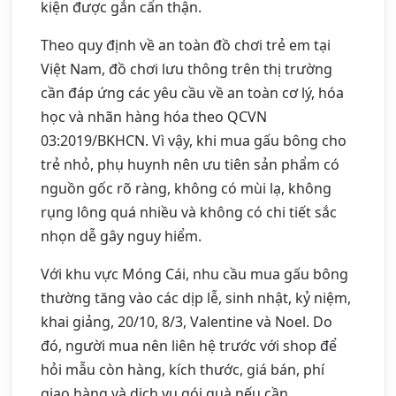
kiện được gắn cẩn thận.
Theo quy định về an toàn đồ chơi trẻ em tại
Việt Nam, đồ chơi lưu thông trên thị trường
cần đáp ứng các yêu cầu về an toàn cơ lý, hóa
học và nhãn hàng hóa theo QCVN
03:2019/BKHCN. Vì vậy, khi mua gấu bông cho
trẻ nhỏ, phụ huynh nên ưu tiên sản phẩm có
nguồn gốc rõ ràng, không có mùi lạ, không
rụng lông quá nhiều và không có chi tiết sắc
nhọn dễ gây nguy hiểm.
Với khu vực Móng Cái, nhu cầu mua gấu bông
thường tăng vào các dịp lễ, sinh nhật, kỷ niệm,
khai giảng, 20/10, 8/3, Valentine và Noel. Do
đó, người mua nên liên hệ trước với shop để
hỏi mẫu còn hàng, kích thước, giá bán, phí
giao hàng và dịch vụ gói quà nếu cần.