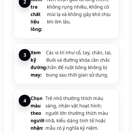
tra
không rụng nhiều, không có
chất
mùi lạ và không gây khó chịu
liệu
khi ôm lâu.
lông:
Xem
Các vị trí như cổ, tay, chân, tai,
kỹ
đuôi và đường khóa cần chắc
đường
chắn để ruột bông không bị
may:
bung sau thời gian sử dụng.
Chọn
Trẻ nhỏ thường thích màu
màu
sáng, nhân vật hoạt hình;
theo
người lớn thường thích màu
người
nhã, kiểu dáng tinh tế hoặc
nhận:
mẫu có ý nghĩa kỷ niệm.