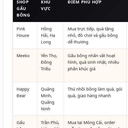
SHOP
KHU
ĐIỂM PHÙ HỢP
GẤU
VỰC
BÔNG
Pink
Hồng
Mua trực tiếp, quà tặng
House
Hải, Hạ
nhỏ, đồ chơi và gấu bông
Long
dễ thương
Meeko
Yên Thọ,
Gấu bông nhân vật hoạt
Đông
hình, quà sinh nhật, nhiều
Triều
phân khúc giá
Happy
Quảng
Thú nhồi bông làm quà, gói
Bear
Minh,
quà, giao hàng nhanh
Quảng
Ninh
Gấu
Trần Phú,
Mua tại Móng Cái, order