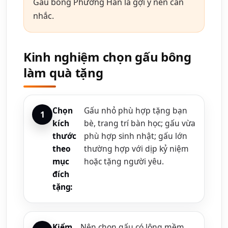
Gấu bông Phương Hân là gợi ý nên cân
nhắc.
Kinh nghiệm chọn gấu bông
làm quà tặng
Chọn
Gấu nhỏ phù hợp tặng bạn
kích
bè, trang trí bàn học; gấu vừa
thước
phù hợp sinh nhật; gấu lớn
theo
thường hợp với dịp kỷ niệm
mục
hoặc tặng người yêu.
đích
tặng:
Kiểm
Nên chọn gấu có lông mềm,