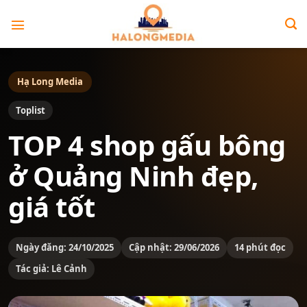
Bỏ
qua
nội
dung
Hạ Long Media
Toplist
TOP 4 shop gấu bông
ở Quảng Ninh đẹp,
giá tốt
Ngày đăng: 24/10/2025
Cập nhật: 29/06/2026
14 phút đọc
Tác giả: Lê Cảnh