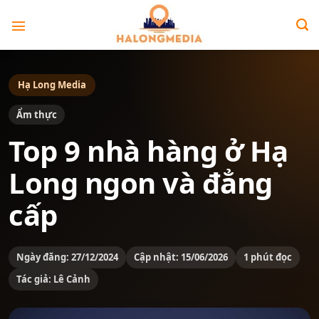
Bỏ
qua
nội
dung
Hạ Long Media
Ẩm thực
Top 9 nhà hàng ở Hạ
Long ngon và đẳng
cấp
Ngày đăng: 27/12/2024
Cập nhật: 15/06/2026
1 phút đọc
Tác giả: Lê Cảnh