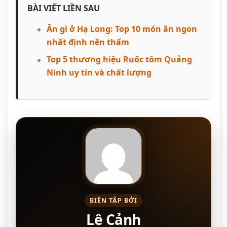
BÀI VIẾT LIỀN SAU
Ăn gì ở Hạ Long: Top 10 món ăn ngon
nhất định nên thẩm
Top 5 thương hiệu Ruốc tôm Quảng
Ninh uy tín và chất lượng
BIÊN TẬP BỞI
Lê Cảnh