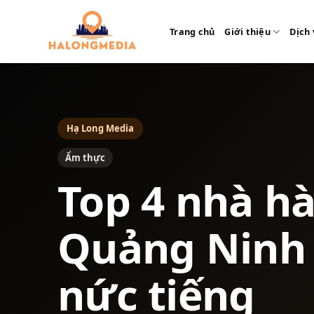
Bỏ
qua
Trang chủ
Giới thiệu
Dịch 
nội
dung
Hạ Long Media
Ẩm thực
Top 4 nhà h
Quảng Ninh
nức tiếng