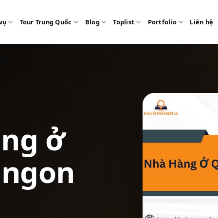
vụ
Tour Trung Quốc
Blog
Toplist
Portfolio
Liên hệ
àng ở
 ngon