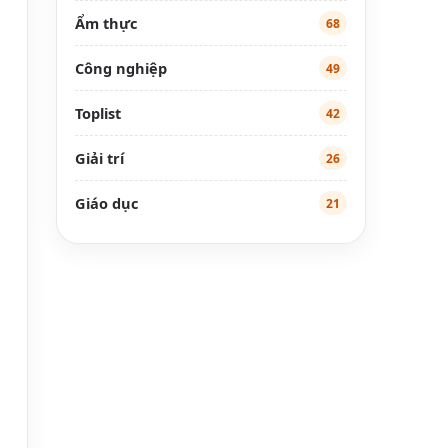
Ẩm thực
68
Công nghiệp
49
Toplist
42
Giải trí
26
Giáo dục
21