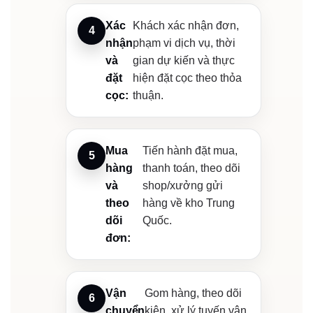
Xác
Khách xác nhận đơn,
nhận
phạm vi dịch vụ, thời
và
gian dự kiến và thực
đặt
hiện đặt cọc theo thỏa
cọc:
thuận.
Mua
Tiến hành đặt mua,
hàng
thanh toán, theo dõi
và
shop/xưởng gửi
theo
hàng về kho Trung
dõi
Quốc.
đơn:
Vận
Gom hàng, theo dõi
chuyển
kiện, xử lý tuyến vận