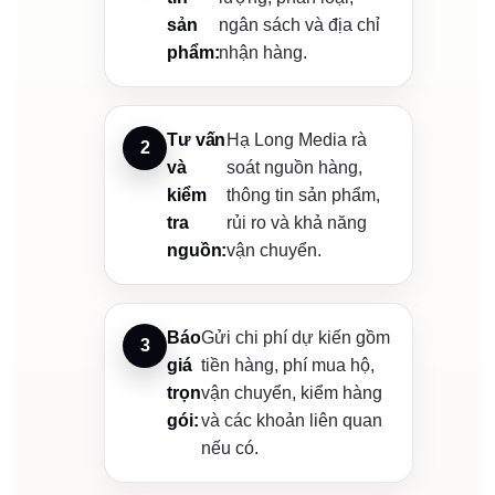
sản
ngân sách và địa chỉ
phẩm:
nhận hàng.
Tư vấn
Hạ Long Media rà
và
soát nguồn hàng,
kiểm
thông tin sản phẩm,
tra
rủi ro và khả năng
nguồn:
vận chuyển.
Báo
Gửi chi phí dự kiến gồm
giá
tiền hàng, phí mua hộ,
trọn
vận chuyển, kiểm hàng
gói:
và các khoản liên quan
nếu có.