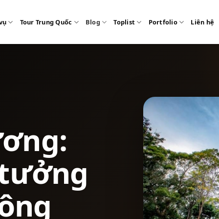
vụ
Tour Trung Quốc
Blog
Toplist
Portfolio
Liên hệ
ương:
 tưởng
Đông