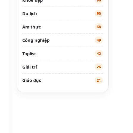
96
Du lịch
95
Ẩm thực
68
Công nghiệp
49
Toplist
42
Giải trí
26
Giáo dục
21