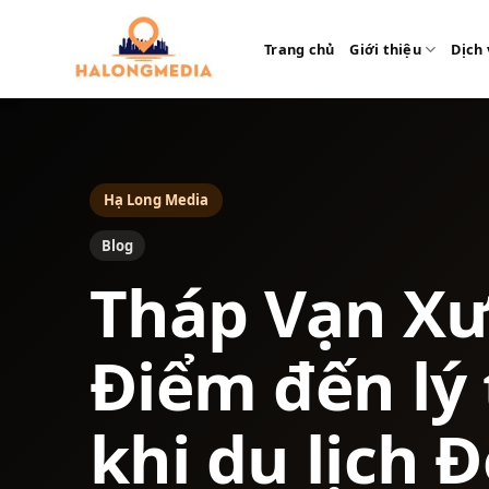
Bỏ
qua
Trang chủ
Giới thiệu
Dịch 
nội
dung
Hạ Long Media
Blog
Tháp Vạn X
Điểm đến lý
khi du lịch 