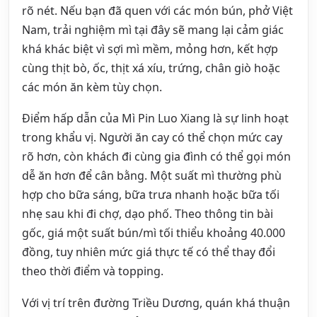
rõ nét. Nếu bạn đã quen với các món bún, phở Việt
Nam, trải nghiệm mì tại đây sẽ mang lại cảm giác
khá khác biệt vì sợi mì mềm, mỏng hơn, kết hợp
cùng thịt bò, ốc, thịt xá xíu, trứng, chân giò hoặc
các món ăn kèm tùy chọn.
Điểm hấp dẫn của Mì Pin Luo Xiang là sự linh hoạt
trong khẩu vị. Người ăn cay có thể chọn mức cay
rõ hơn, còn khách đi cùng gia đình có thể gọi món
dễ ăn hơn để cân bằng. Một suất mì thường phù
hợp cho bữa sáng, bữa trưa nhanh hoặc bữa tối
nhẹ sau khi đi chợ, dạo phố. Theo thông tin bài
gốc, giá một suất bún/mì tối thiểu khoảng 40.000
đồng, tuy nhiên mức giá thực tế có thể thay đổi
theo thời điểm và topping.
Với vị trí trên đường Triều Dương, quán khá thuận