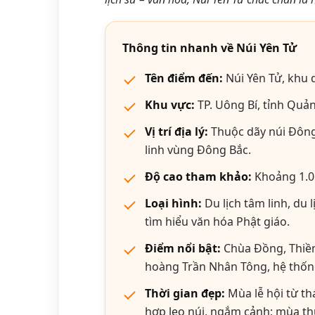
Thông tin nhanh về Núi Yên Tử
Tên điểm đến:
Núi Yên Tử, khu d
Khu vực:
TP. Uông Bí, tỉnh Quả
Vị trí địa lý:
Thuộc dãy núi Đông 
linh vùng Đông Bắc.
Độ cao tham khảo:
Khoảng 1.06
Loại hình:
Du lịch tâm linh, du 
tìm hiểu văn hóa Phật giáo.
Điểm nổi bật:
Chùa Đồng, Thiền
hoàng Trần Nhân Tông, hệ thống
Thời gian đẹp:
Mùa lễ hội từ th
hợp leo núi, ngắm cảnh; mùa th