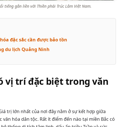
ổi tiếng gắn liền với Thiền phái Trúc Lâm Việt Nam.
 hóa đặc sắc cần được bảo tồn
ng du lịch Quảng Ninh
 vị trí đặc biệt trong văn
iá trị lớn nhất của nơi đây nằm ở sự kết hợp giữa
ắc văn hóa dân tộc. Rất ít điểm đến nào tại miền Bắc có
hệ thống di tích tâm linh, dấu ấn triều Trần và sức