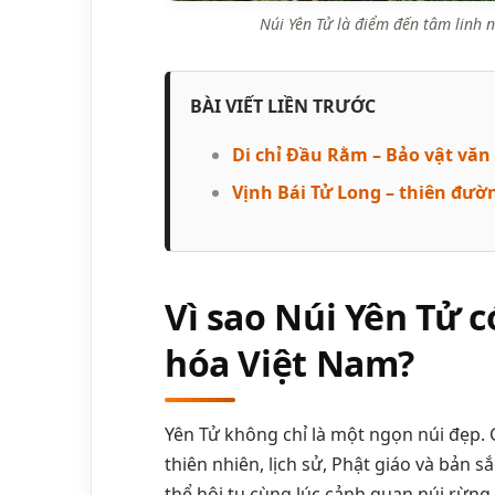
Núi Yên Tử là điểm đến tâm linh n
BÀI VIẾT LIỀN TRƯỚC
Di chỉ Đầu Rằm – Bảo vật văn
Vịnh Bái Tử Long – thiên đườ
Vì sao Núi Yên Tử có
hóa Việt Nam?
Yên Tử không chỉ là một ngọn núi đẹp. G
thiên nhiên, lịch sử, Phật giáo và bản s
thể hội tụ cùng lúc cảnh quan núi rừng, 