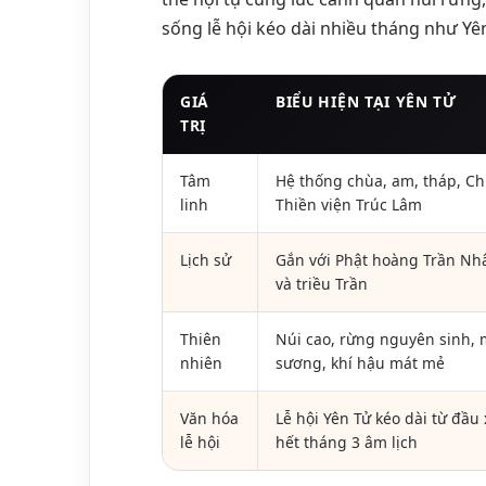
sống lễ hội kéo dài nhiều tháng như Yê
GIÁ
BIỂU HIỆN TẠI YÊN TỬ
TRỊ
Tâm
Hệ thống chùa, am, tháp, C
linh
Thiền viện Trúc Lâm
Lịch sử
Gắn với Phật hoàng Trần Nh
và triều Trần
Thiên
Núi cao, rừng nguyên sinh, 
nhiên
sương, khí hậu mát mẻ
Văn hóa
Lễ hội Yên Tử kéo dài từ đầu
lễ hội
hết tháng 3 âm lịch