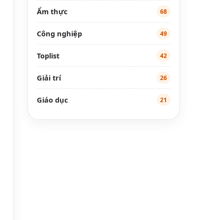
Ẩm thực
68
Công nghiệp
49
Toplist
42
Giải trí
26
Giáo dục
21