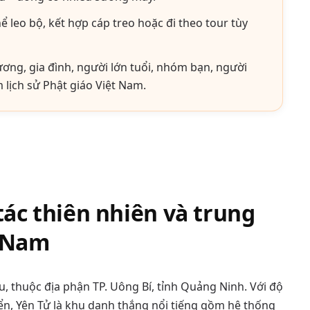
ể leo bộ, kết hợp cáp treo hoặc đi theo tour tùy
ng, gia đình, người lớn tuổi, nhóm bạn, người
 lịch sử Phật giáo Việt Nam.
tác thiên nhiên và trung
t Nam
, thuộc địa phận TP. Uông Bí, tỉnh Quảng Ninh. Với độ
n, Yên Tử là khu danh thắng nổi tiếng gồm hệ thống