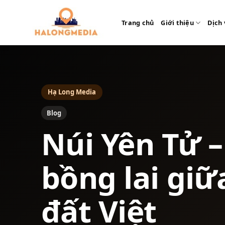
Bỏ
qua
Trang chủ
Giới thiệu
Dịch 
nội
dung
Hạ Long Media
Blog
Núi Yên Tử 
bồng lai giữ
đất Việt