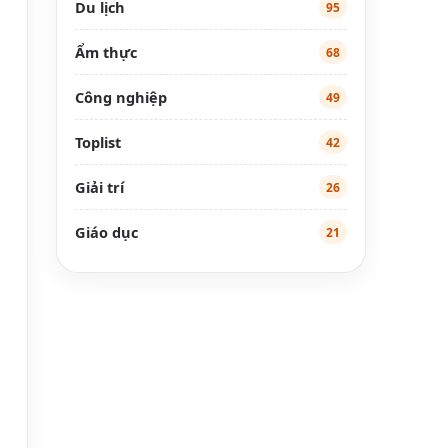
Du lịch
95
Ẩm thực
68
Công nghiệp
49
Toplist
42
Giải trí
26
Giáo dục
21