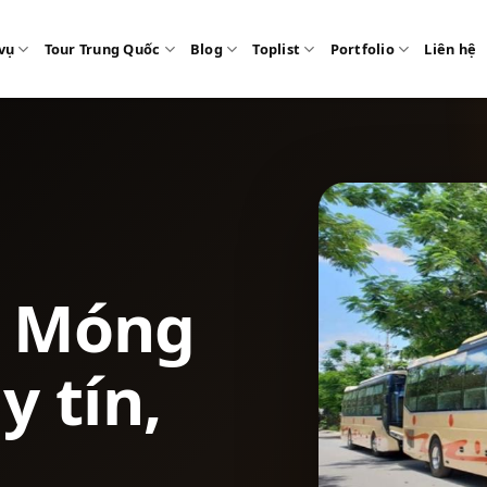
vụ
Tour Trung Quốc
Blog
Toplist
Portfolio
Liên hệ
e Móng
y tín,