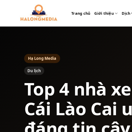
Bỏ
qua
Trang chủ
Giới thiệu
Dịch 
nội
dung
Hạ Long Media
Du lịch
Top 4 nhà x
Cái Lào Cai u
đáng tin cậy