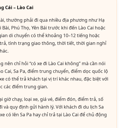
 Cái – Lào Cai
dài, thường phải đi qua nhiều địa phương như Hạ
 Bài, Phú Thọ, Yên Bái trước khi đến Lào Cai hoặc
 gian di chuyển có thể khoảng 10–12 tiếng hoặc
ả, tình trạng giao thông, thời tiết, thời gian nghỉ
hác.
g nên chỉ hỏi “có xe đi Lào Cai không” mà cần nói
 Cai, Sa Pa, điểm trung chuyển, điểm dọc quốc lộ
 có thể trả khách tại vị trí khác nhau, đặc biệt với
ặc các điểm trung gian.
i giờ chạy, loại xe, giá vé, điểm đón, điểm trả, số
i và quy định gửi hành lý. Với khách đi du lịch Sa
xe có lên Sa Pa hay chỉ trả tại Lào Cai để chủ động