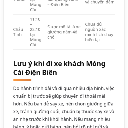
và chuyến đêm
Móng
– Điện Biên
Cái
11:10
–
Chưa đủ
Được mô tả là xe
Châu
22:10
nguồn xác
giường nằm 46
Tịnh
tại
minh lịch chạy
chỗ
Móng
hiện tại
Cái
Lưu ý khi đi xe khách Móng
Cái Điện Biên
Do hành trình dài và đi qua nhiều địa hình, việc
chuẩn bị trước sẽ giúp chuyến đi thoải mái
hơn. Nếu bạn dễ say xe, nên chọn giường giữa
xe, tránh giường cuối, chuẩn bị thuốc say xe và
ăn nhẹ trước khi khởi hành. Nếu mang nhiều
hành lý hoặc gửi hàng, nên hỏi rõ phí gửi và