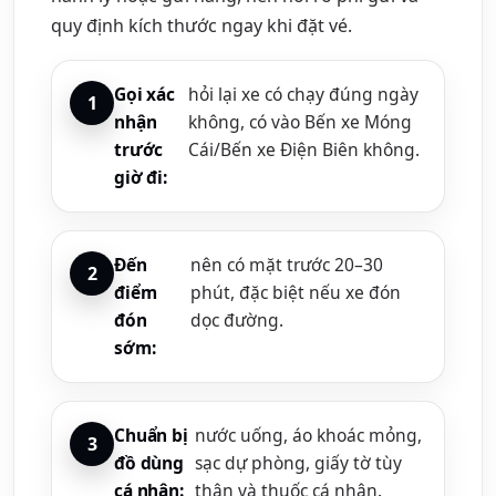
quy định kích thước ngay khi đặt vé.
Gọi xác
hỏi lại xe có chạy đúng ngày
nhận
không, có vào Bến xe Móng
trước
Cái/Bến xe Điện Biên không.
giờ đi:
Đến
nên có mặt trước 20–30
điểm
phút, đặc biệt nếu xe đón
đón
dọc đường.
sớm:
Chuẩn bị
nước uống, áo khoác mỏng,
đồ dùng
sạc dự phòng, giấy tờ tùy
cá nhân:
thân và thuốc cá nhân.