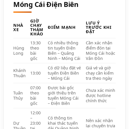
Móng Cái Điện Biên
GIỜ
LƯU Ý
NHÀ
CHẠY
ĐIỂM MẠNH
TRƯỚC KHI
XE
THAM
ĐẶT
KHẢO
13:30
Có nhiều thông
Cần xác nhận
Hùng
theo
tin tuyến Điện
điểm đón tại
Long
bài
Biên – Quảng
Móng Cái hoặc
gốc
Ninh – Móng Cái
Vân Đồn
Có dữ liệu đặt vé
Giá vé và giờ
Khánh
13:00
tuyến Điện Biên
chạy cần kiểm
Thuận
– Móng Cái
tra theo ngày
07:00
Được bài gốc
Chưa xác minh
Tuấn
theo
giới thiệu trên
được hotline
Thủy
bài
tuyến Móng Cái
chính thức
gốc
– Điện Biên
12:00
–
Có thông tin
Nên xác nhận
Dự
23:00
khai thác tuyến
lại chuyến trưa
Thuần
tại
dài Quảng Ninh