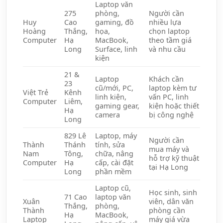
Laptop văn
275
phòng,
Người cần
Huy
Cao
gaming, đồ
nhiều lựa
Hoàng
Thắng,
họa,
chọn laptop
Computer
Hạ
MacBook,
theo tầm giá
Long
Surface, linh
và nhu cầu
kiện
21 &
Laptop
Khách cần
23
cũ/mới, PC,
laptop kèm tư
Việt Trẻ
Kênh
linh kiện,
vấn PC, linh
Computer
Liêm,
gaming gear,
kiện hoặc thiết
Hạ
camera
bị công nghệ
Long
829 Lê
Laptop, máy
Người cần
Thành
Thánh
tính, sửa
mua máy và
Nam
Tông,
chữa, nâng
hỗ trợ kỹ thuật
Computer
Hạ
cấp, cài đặt
tại Hạ Long
Long
phần mềm
Laptop cũ,
Học sinh, sinh
71 Cao
laptop văn
Xuân
viên, dân văn
Thắng,
phòng,
Thành
phòng cần
Hạ
MacBook,
Laptop
máy giá vừa