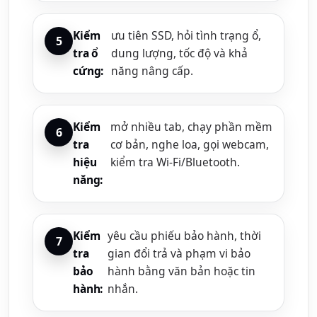
Kiểm
ưu tiên SSD, hỏi tình trạng ổ,
tra ổ
dung lượng, tốc độ và khả
cứng:
năng nâng cấp.
Kiểm
mở nhiều tab, chạy phần mềm
tra
cơ bản, nghe loa, gọi webcam,
hiệu
kiểm tra Wi-Fi/Bluetooth.
năng:
Kiểm
yêu cầu phiếu bảo hành, thời
tra
gian đổi trả và phạm vi bảo
bảo
hành bằng văn bản hoặc tin
hành:
nhắn.