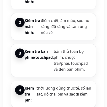
hình:
Kiểm tra
điểm chết, ám màu, sọc, hở
màn
sáng, độ sáng và cảm ứng
hình:
nếu có.
Kiểm tra bàn
bấm thử toàn bộ
phím/touchpad:
phím, chuột
trái/phải, touchpad
và đèn bàn phím.
Kiểm
thời lượng dùng thực tế, số lần
tra
sạc, độ chai pin và sạc đi kèm.
pin: