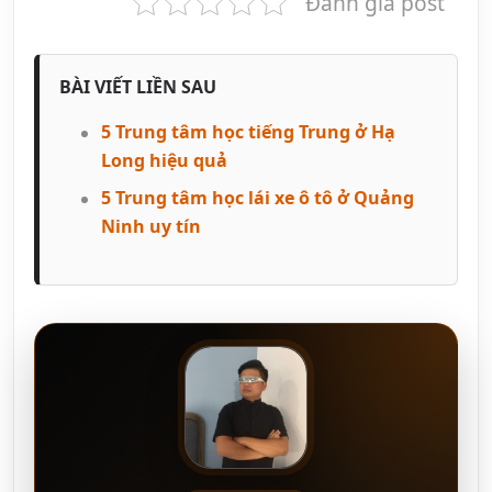
Đánh giá post
BÀI VIẾT LIỀN SAU
5 Trung tâm học tiếng Trung ở Hạ
Long hiệu quả
5 Trung tâm học lái xe ô tô ở Quảng
Ninh uy tín