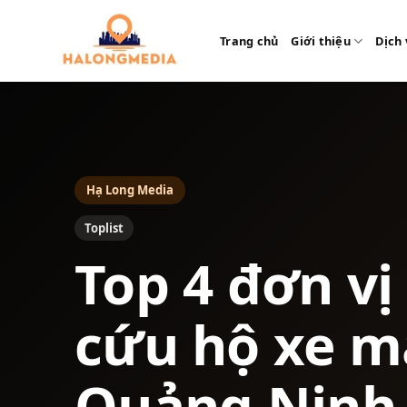
Bỏ
qua
Trang chủ
Giới thiệu
Dịch 
nội
dung
Hạ Long Media
Toplist
Top 4 đơn vị
cứu hộ xe m
Quảng Ninh