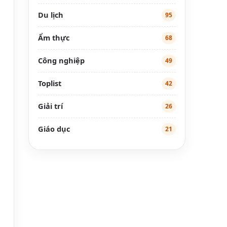
Du lịch
95
Ẩm thực
68
Công nghiệp
49
Toplist
42
Giải trí
26
Giáo dục
21