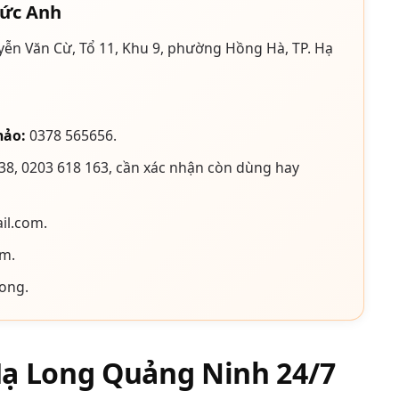
Đức Anh
ễn Văn Cừ, Tổ 11, Khu 9, phường Hồng Hà, TP. Hạ
hảo:
0378 565656.
38, 0203 618 163, cần xác nhận còn dùng hay
l.com.
m.
ong.
Hạ Long Quảng Ninh 24/7