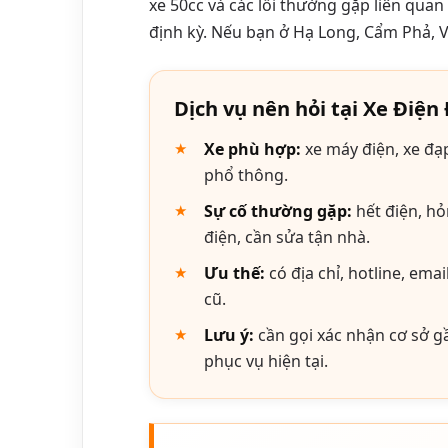
xe 50cc và các lỗi thường gặp liên qua
định kỳ. Nếu bạn ở Hạ Long, Cẩm Phả, V
Dịch vụ nên hỏi tại Xe Điện
Xe phù hợp:
xe máy điện, xe đạp
phổ thông.
Sự cố thường gặp:
hết điện, hỏ
điện, cần sửa tận nhà.
Ưu thế:
có địa chỉ, hotline, ema
cũ.
Lưu ý:
cần gọi xác nhận cơ sở gầ
phục vụ hiện tại.