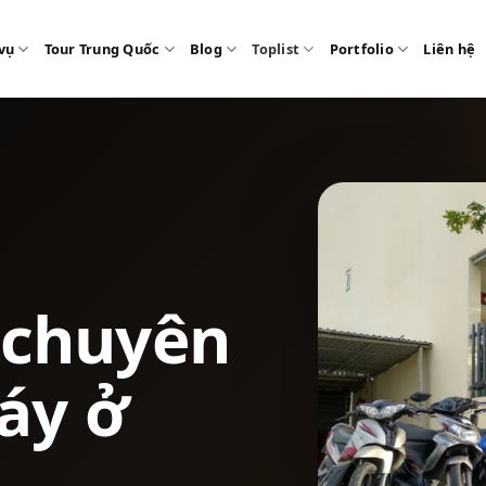
vụ
Tour Trung Quốc
Blog
Toplist
Portfolio
Liên hệ
 chuyên
áy ở