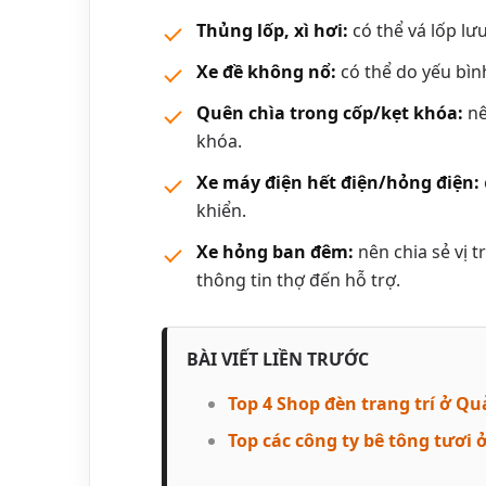
Thủng lốp, xì hơi:
có thể vá lốp lư
Xe đề không nổ:
có thể do yếu bìn
Quên chìa trong cốp/kẹt khóa:
nê
khóa.
Xe máy điện hết điện/hỏng điện:
khiển.
Xe hỏng ban đêm:
nên chia sẻ vị t
thông tin thợ đến hỗ trợ.
BÀI VIẾT LIỀN TRƯỚC
Top 4 Shop đèn trang trí ở Q
Top các công ty bê tông tươi