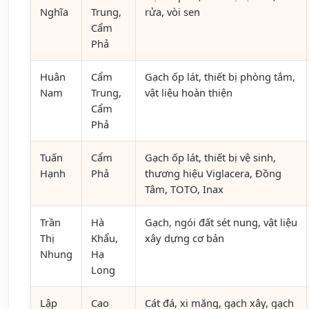
Nghĩa
Trung,
rửa, vòi sen
Cẩm
Phả
Huân
Cẩm
Gạch ốp lát, thiết bị phòng tắm,
Nam
Trung,
vật liệu hoàn thiện
Cẩm
Phả
Tuấn
Cẩm
Gạch ốp lát, thiết bị vệ sinh,
Hạnh
Phả
thương hiệu Viglacera, Đồng
Tâm, TOTO, Inax
Trần
Hà
Gạch, ngói đất sét nung, vật liệu
Thị
Khẩu,
xây dựng cơ bản
Nhung
Hạ
Long
Lập
Cao
Cát đá, xi măng, gạch xây, gạch