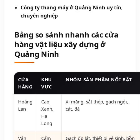
Công ty thang máy ở Quảng Ninh uy tín,
chuyên nghiệp
Bảng so sánh nhanh các cửa
hàng vật liệu xây dựng ở
Quảng Ninh
CỬA
KHU
NHÓM SẢN PHẨM NỔI BẬT
HÀNG
VỰC
Hoàng
Cao
Xi măng, sắt thép, gạch ngói,
Lan
Xanh,
cát, đá
Hạ
Long
Vân
Cẩm
Gạch ốp lát, thiết bị vệ sinh, bồn