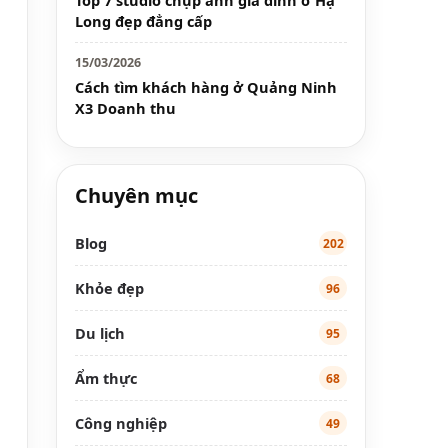
Top 7 studio chụp ảnh gia đình ở Hạ
Long đẹp đẳng cấp
15/03/2026
Cách tìm khách hàng ở Quảng Ninh
X3 Doanh thu
Chuyên mục
Blog
202
Khỏe đẹp
96
Du lịch
95
Ẩm thực
68
Công nghiệp
49