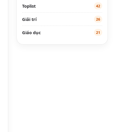
Toplist
42
Giải trí
26
Giáo dục
21