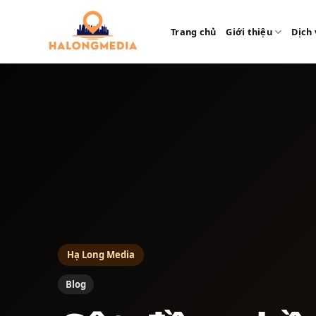
Bỏ
qua
Trang chủ
Giới thiệu
Dịch 
nội
dung
Hạ Long Media
Blog