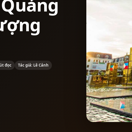
ồ Quảng
tượng
út đọc
Tác giả: Lê Cảnh