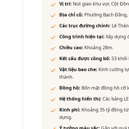
Vị trí:
Nút giao khu vực Cột Đồn
Địa chỉ cũ:
Phường Bạch Đằng, t
Các trục đường chính:
Lê Thán
Công trình hiện tại:
Xây dựng đ
Chiều cao:
Khoảng 28m.
Kết cấu được công bố:
53 khối 
Vật liệu bao che:
Kính cường lự
thành.
Đồng hồ:
Bốn mặt đồng hồ cỡ lớ
Hệ thống hiển thị:
Các bảng LED
Kinh phí:
Khoảng 35 tỷ đồng từ 
dựng.
Ý tưởng màu sắc:
Gắn với quá t